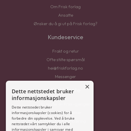
Om Frisk forlag
Ansatte
Ønsker du å gi ut på Frisk forlag?
Kundeservice
Frakt og retur
Ofte stilte spørsmål
hei@friskforlag.no
Messenger
×
Kjekt å vite
Dette nettstedet bruker
informasjonskapsler
Bli en del av Frisk-gjengen
Dette nettstedet bruker
Salgsbetingelser
informasjonskapsler (cookies) for å
forbedre din opplevelse. Ved å bruke
Personvernerklæring
nettstedet vårt samtykker du i alle
informasjonskapsler i samsvar med