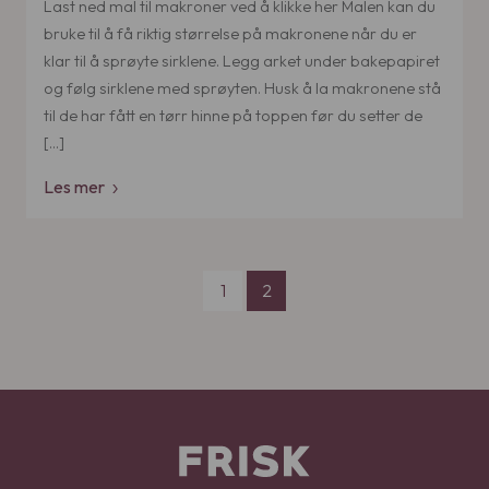
Last ned mal til makroner ved å klikke her Malen kan du
bruke til å få riktig størrelse på makronene når du er
klar til å sprøyte sirklene. Legg arket under bakepapiret
og følg sirklene med sprøyten. Husk å la makronene stå
til de har fått en tørr hinne på toppen før du setter de
[…]
Les mer
Page navigation
Page
Current Page
1
2