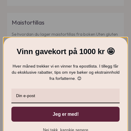
Maistortillas
Se hvordan du lager maistortillas fra boken Uten gluten
i denne videoen
Vinn gavekort på 1000 kr 🤩
Les mer
Hver måned trekker vi en vinner fra epostlista. I tillegg får
du eksklusive rabatter, tips om nye bøker og ekstrainnhold
fra forfatterne. 😊
Jeg er med!
Nei takk, kanskje senere