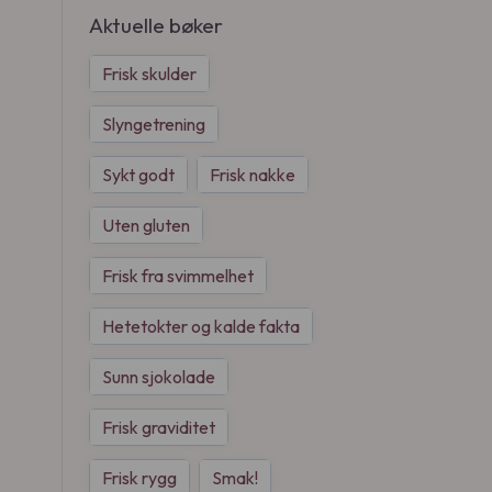
Aktuelle bøker
Frisk skulder
Slyngetrening
Sykt godt
Frisk nakke
Uten gluten
Frisk fra svimmelhet
Hetetokter og kalde fakta
Sunn sjokolade
Frisk graviditet
Frisk rygg
Smak!