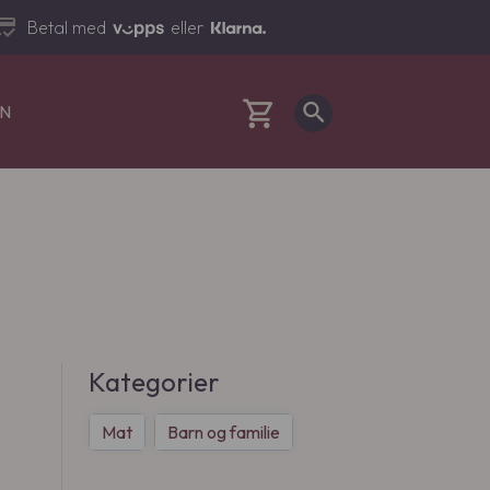
dit_score
Betal med
eller
shopping_cart
search
EN
Cart
Kategorier
Mat
Barn og familie