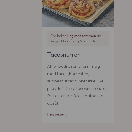
Fra boken
Lag mat sammen
av
August Borgås og Martin Bryn
Tacosnurrer
Alt er bedre i en snurr, til og
med taco! (Forresten,
suppesnurrer funker ikke … vi
prøvde.) Disse tacosnurrene er
forresten perfekt i matpakka
også!
Les mer