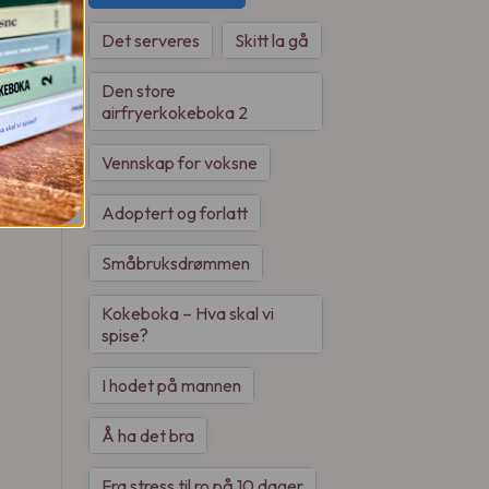
Det serveres
Skitt la gå
Den store
airfryerkokeboka 2
Vennskap for voksne
Adoptert og forlatt
Småbruksdrømmen
Kokeboka – Hva skal vi
spise?
I hodet på mannen
Å ha det bra
Fra stress til ro på 10 dager