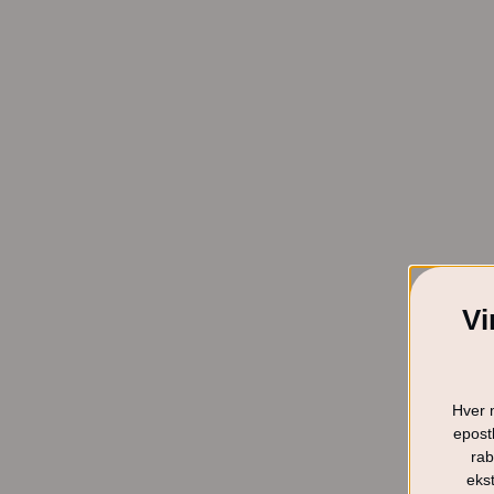
Vi
Hver 
epostl
rab
ekst