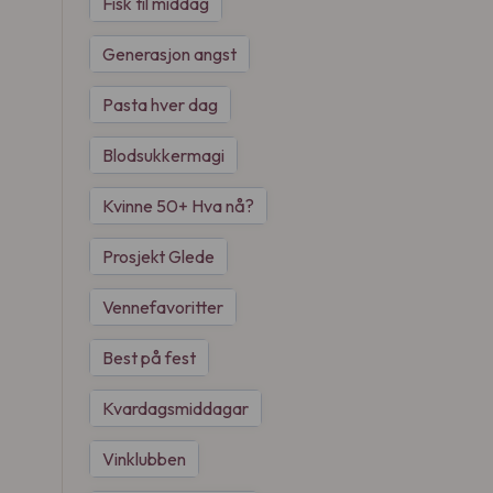
Fisk til middag
Generasjon angst
Pasta hver dag
Blodsukkermagi
Kvinne 50+ Hva nå?
Prosjekt Glede
Vennefavoritter
Best på fest
Kvardagsmiddagar
Vinklubben