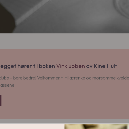
legget hører til boken
Vinklubben
av Kine Hult
ubb – bare bedre! Velkommen til ti lærerike og morsomme kvelder
lassene.