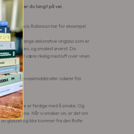
rådene, så er du langt på vei.
rfatteren Jancis Robinson har for eksempel
innes kjempemange dekorative vinglass som er
derst i klokken, og smalest øverst. Da
ass. Det skal være rikelig med luft over vinen
r rester av oppvaskmiddel eller odører fra
t rom til dere er ferdige med å smake. Og
med blomstene. Når vi smaker vin, er det om
pp av glasset og ikke kommer fra den flotte