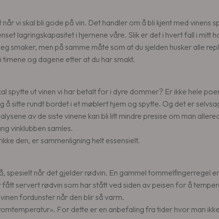
 når vi skal bli gode på vin. Det handler om å bli kjent med vinens 
t lagringskapasitet i hjernene våre. Slik er det i hvert fall i mitt 
in jeg smaker, men på samme måte som at du sjelden husker alle repli
 timene og dagene etter at du har smakt.
skal spytte ut vinen vi har betalt for i dyre dommer? Er ikke hele po
 å sitte rundt bordet i et møblert hjem og spytte. Og det er selvsagt 
lysene av de siste vinene kan bli litt mindre presise om man allered
gang vinklubben samles.
e drikke den, er sammenligning helt essensielt.
 spesielt når det gjelder rødvin. En gammel tommelfingerregel er a
fått servert rødvin som har stått ved siden av peisen for å temper
inen fordunster når den blir så varm.
omtemperatur». For dette er en anbefaling fra tider hvor man ikke h