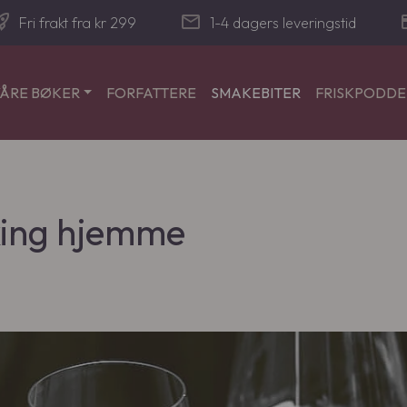
_launch
mail
cre
Fri frakt fra kr 299
1-4 dagers leveringstid
ÅRE BØKER
FORFATTERE
SMAKEBITER
FRISKPODD
aking hjemme