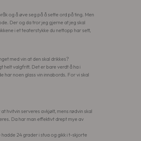
språk og å øve seg på å sette ord på ting. Men
hode. Der og da tror jeg gjerne at jeg skal
kkene i et teaterstykke du nettopp har sett,
enget med vin at den skal drikkes?
helt valgfritt. Det er bare verdt å ha i
e har noen glass vin innabords. For vi skal
t hvitvin serveres avkjølt, mens rødvin skal
eres. Da har man effektivt drept mye av
adde 24 grader i stua og gikk i t-skjorte