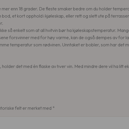
 mer enn 18 grader. De fleste smaker bedre om du holder temperatu
en bod, et kort opphold i kjøleskap, eller rett og slett ute på terrass
r.
r ikke så enkelt som at all hvitvin bør ha kjøleskapstemperatur. Man
yansene forsvinner med for høy varme, kan de også dempes av for la
amme temperatur som rødvinen. Unntaket er bobler, som har det me
holder det med én flaske av hver vin. Med mindre dere vil ha litt ekst
toriske felt er merket med
*