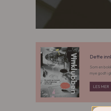
Dette inn
Som en bokkl
mye godt i g
LES MER