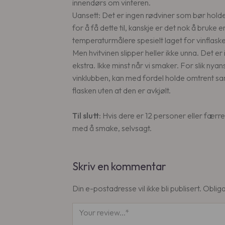
innendørs om vinteren.
Uansett: Det er ingen rødviner som bør holde
for å få dette til, kanskje er det nok å bruke 
temperaturmålere spesielt laget for vinflaske
Men hvitvinen slipper heller ikke unna. Det e
ekstra. Ikke minst når vi smaker. For slik n
vinklubben, kan med fordel holde omtrent s
flasken uten at den er avkjølt.
Til slutt:
Hvis dere er 12 personer eller færre, 
med å smake, selvsagt.
Skriv en kommentar
Din e-postadresse vil ikke bli publisert.
Obliga