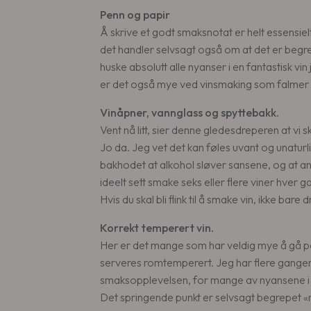
Penn og papir
Å skrive et godt smaksnotat er helt essensielt
det handler selvsagt også om at det er begrense
huske absolutt alle nyanser i en fantastisk v
er det også mye ved vinsmaking som falmer i
Vinåpner, vannglass og spyttebakk.
Vent nå litt, sier denne gledesdreperen at vi 
Jo da. Jeg vet det kan føles uvant og unaturlig
bakhodet at alkohol sløver sansene, og at ana
ideelt sett smake seks eller flere viner hver 
Hvis du skal bli flink til å smake vin, ikke bar
Korrekt temperert vin.
Her er det mange som har veldig mye å gå på,
serveres romtemperert. Jeg har flere ganger 
smaksopplevelsen, for mange av nyansene i v
Det springende punkt er selvsagt begrepet «r