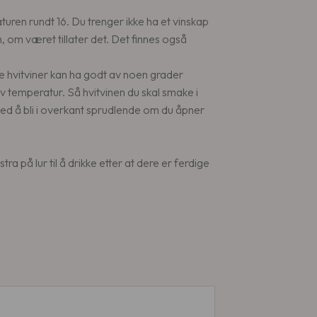
ren rundt 16. Du trenger ikke ha et vinskap
en, om været tillater det. Det finnes også
ge hvitviner kan ha godt av noen grader
v temperatur. Så hvitvinen du skal smake i
d å bli i overkant sprudlende om du åpner
ra på lur til å drikke etter at dere er ferdige