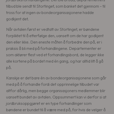
tilbud ble sendt til Stortinget, som banket det gjennom – til
tross for at ingen av bondeorganisasjonene hadde
godkjent det.
Når avtalen først er vedtatt av Stortinget, er bøndene
forpliktet til å etterfølge den, uansett om de har godkjent
den eller ikke. Den eneste måten å forbedre den på, er i
praksis å bli med på forhandlingene. Departementer er
som aktører flest ved et forhandlingsbord, de legger ikke
alle kortene på bordet med én gang, og har alltid litt å gå
på.
Kanskje er det bare én av bondeorganisasjonene som går
med på å forhandle fordi det opprinnelige tilbudet var
altfor dårlig, men begge organisasjoners medlemmer blir
uansett bundet av avtalen. Oppsummert kan vi derfor si at
jordbruksoppgjøret er en type forhandlinger som
bøndene er bundet til å være med på, for hvis de velger å