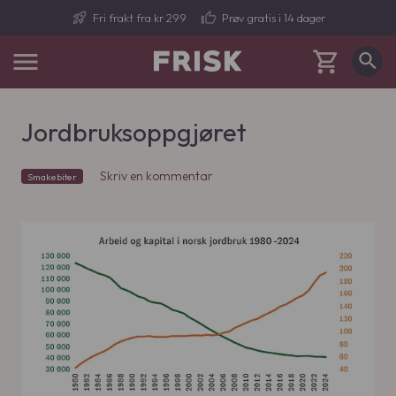
rocket_launch
thumb_up
Fri frakt fra kr 299
Prøv gratis i 14 dager
menu
shopping_cart
search
Cart
P
r
o
Jordbruksoppgjøret
d
u
c
Skriv en kommentar
Smakebiter
t
s
s
e
a
r
c
h