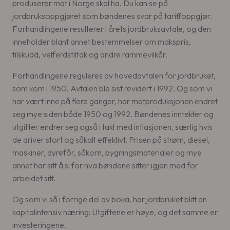
produserer mat i Norge skal ha. Du kan se på
jordbruksoppgjøret som bøndenes svar på tariffoppgjør.
Forhandlingene resulterer i årets jordbruksavtale, og den
inneholder blant annet bestemmelser om makspris,
tilskudd, velferdstiltak og andre rammevilkår.
Forhandlingene reguleres av hovedavtalen for jordbruket,
som kom i 1950. Avtalen ble sist revidert i 1992. Og som vi
har vært inne på flere ganger, har matproduksjonen endret
seg mye siden både 1950 og 1992. Bøndenes inntekter og
utgifter endrer seg også i takt med inflasjonen, særlig hvis
de driver stort og såkalt effektivt. Prisen på strøm, diesel,
maskiner, dyrefôr, såkorn, bygningsmaterialer og mye
annet har sitt å si for hva bøndene sitter igjen med for
arbeidet sitt.
Og som vi så i forrige del av boka, har jordbruket blitt en
kapitalintensiv næring: Utgiftene er høye, og det samme er
investeringene.