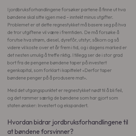
I jordbruksforhandlingene forsøker partene å finne ut hva
bøndene skal sitte igjen med – inntekt minus utgifter.
Problemet er at dette regnestykket må basere seg på hva
de tror utgiftene vil være i fremtiden. De må forsøke å
forutse hva strøm, diesel, dyrefôr, utstyr, såkorn og så
videre vil koste over et år frem i tid, og i dagens marked er
det nesten umulig å treffe riktig. I tillegg ser de i stor grad
bort fra de pengene bøndene taper på investert
egenkapital, som forklart i kapittelet «Derfor taper
bøndene penger på å produsere mat».
Med det utgangspunktet er regnestykket nødt til å bli feil,
og det rammer særlig de bøndene som har gjort som
staten ønsker: Investert og ekspandert.
Hvordan bidrar jordbruksforhandlingene til
at bøndene forsvinner?