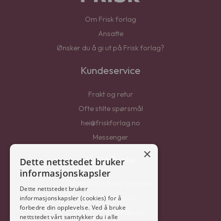
Om Frisk forlag
Ansatte
Ønsker du å gi ut på Frisk forlag?
Kundeservice
Frakt og retur
Ofte stilte spørsmål
hei@friskforlag.no
Messenger
×
Kjekt å vite
Dette nettstedet bruker
informasjonskapsler
Bli en del av Frisk-gjengen
Dette nettstedet bruker
Salgsbetingelser
informasjonskapsler (cookies) for å
forbedre din opplevelse. Ved å bruke
Personvernerklæring
nettstedet vårt samtykker du i alle