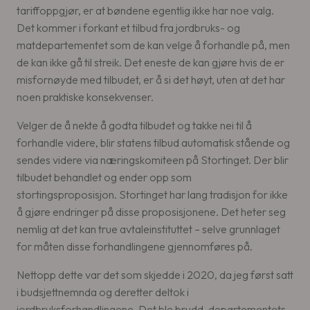
tariffoppgjør, er at bøndene egentlig ikke har noe valg.
Det kommer i forkant et tilbud fra jordbruks- og
matdepartementet som de kan velge å forhandle på, men
de kan ikke gå til streik. Det eneste de kan gjøre hvis de er
misfornøyde med tilbudet, er å si det høyt, uten at det har
noen praktiske konsekvenser.
Velger de å nekte å godta tilbudet og takke nei til å
forhandle videre, blir statens tilbud automatisk stående og
sendes videre via næringskomiteen på Stortinget. Der blir
tilbudet behandlet og ender opp som
stortingsproposisjon. Stortinget har lang tradisjon for ikke
å gjøre endringer på disse proposisjonene. Det heter seg
nemlig at det kan true avtaleinstituttet – selve grunnlaget
for måten disse forhandlingene gjennomføres på.
Nettopp dette var det som skjedde i 2020, da jeg først satt
i budsjettnemnda og deretter deltok i
jordbruksforhandlingene. Det ble brudd, departementets