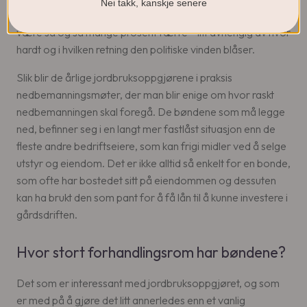
Nei takk, kanskje senere
har i norsk jordbruk, for så å slå fast at neste år skal det
være så og så mange prosent færre – litt avhengig av hvor
hardt og i hvilken retning den politiske vinden blåser.
Slik blir de årlige jordbruksoppgjørene i praksis
nedbemanningsmøter, der man blir enige om hvor raskt
nedbemanningen skal foregå. De bøndene som må legge
ned, befinner seg i en langt mer fastlåst situasjon enn de
fleste andre bedriftseiere, som kan frigi midler ved å selge
utstyr og eiendom. Det er ikke alltid så enkelt for en bonde,
som ofte har bostedet sitt på eiendommen og dessuten
kan ha brukt den som pant for å få lån til å kunne investere i
gårdsdriften.
Hvor stort forhandlingsrom har bøndene?
Det som er interessant med jordbruksoppgjøret, og som
er med på å gjøre det litt annerledes enn et vanlig