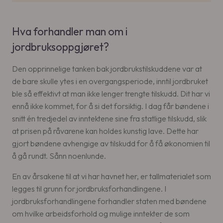
Hva forhandler man om i
jordbruksoppgjøret?
Den opprinnelige tanken bak jordbrukstilskuddene var at
de bare skulle ytes i en overgangsperiode, inntil jordbruket
ble så effektivt at man ikke lenger trengte tilskudd. Dit har vi
ennå ikke kommet, for å si det forsiktig. I dag får bøndene i
snitt én tredjedel av inntektene sine fra statlige tilskudd, slik
at prisen på råvarene kan holdes kunstig lave. Dette har
gjort bøndene avhengige av tilskudd for å få økonomien til
å gå rundt. Sånn noenlunde.
En av årsakene til at vi har havnet her, er tallmaterialet som
legges til grunn for jordbruksforhandlingene. I
jordbruksforhandlingene forhandler staten med bøndene
om hvilke arbeidsforhold og mulige inntekter de som