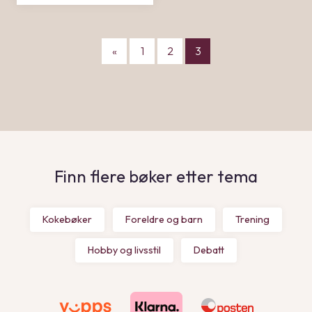
r
r
.
.
«
1
2
3
Finn flere bøker etter tema
Kokebøker
Foreldre og barn
Trening
Hobby og livsstil
Debatt