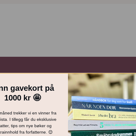
nn gavekort på
g mest leste vegetarblogg. Hun har skrevet bøkene Sykt
1000 kr 🤩
ag med Kjersti Grønseth), samt medforfatter på
et hun som kokk på både hotell- og vanlig
måned trekker vi en vinner fra
e årene har hun kurset tusenvis av mennesker i nettopp rask
ista. I tillegg får du eksklusive
atter, tips om nye bøker og
rainnhold fra forfatterne. 😊