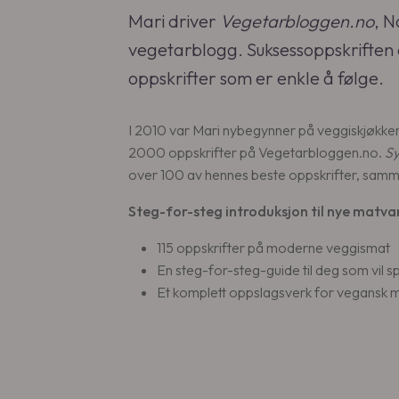
Mari driver
Vegetarbloggen.no
, N
vegetarblogg. Suksessoppskrifte
oppskrifter som er enkle å følge.
I 2010 var Mari nybegynner på veggiskjøkken
2000 oppskrifter på Vegetarbloggen.no.
Sy
over 100 av hennes beste oppskrifter, samme
Steg-for-steg introduksjon til nye matva
115 oppskrifter på moderne veggismat
En steg-for-steg-guide til deg som vil s
Et komplett oppslagsverk for vegansk 