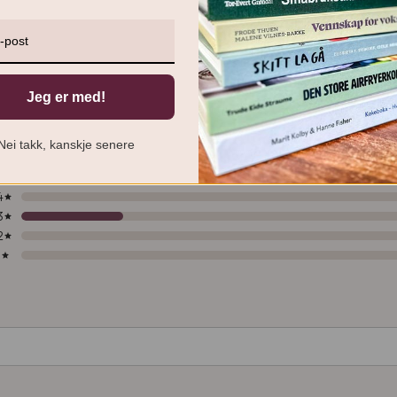
Jeg er med!
Nei takk, kanskje senere
5
4
3
2
1