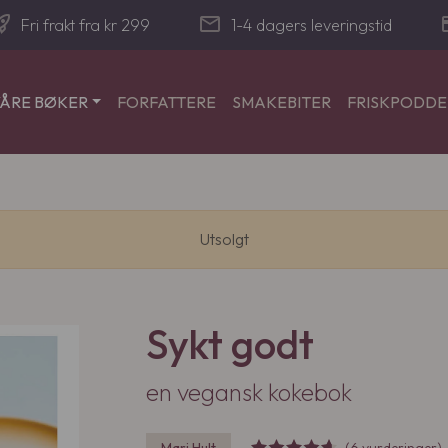
_launch
mail
cre
Fri frakt fra kr 299
1-4 dagers leveringstid
ÅRE BØKER
FORFATTERE
SMAKEBITER
FRISKPODD
Utsolgt
Sykt godt
en vegansk kokebok