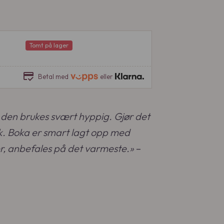
Tomt på lager
credit_score
Betal med
eller
 den brukes svært hyppig. Gjør det
k. Boka er smart lagt opp med
r, anbefales på det varmeste.»
–