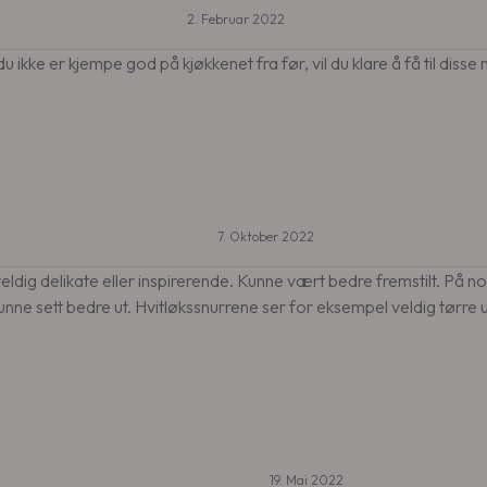
2. Februar 2022
u ikke er kjempe god på kjøkkenet fra før, vil du klare å få til disse 
7. Oktober 2022
eldig delikate eller inspirerende. Kunne vært bedre fremstilt. På n
unne sett bedre ut. Hvitløkssnurrene ser for eksempel veldig tørre u
19. Mai 2022