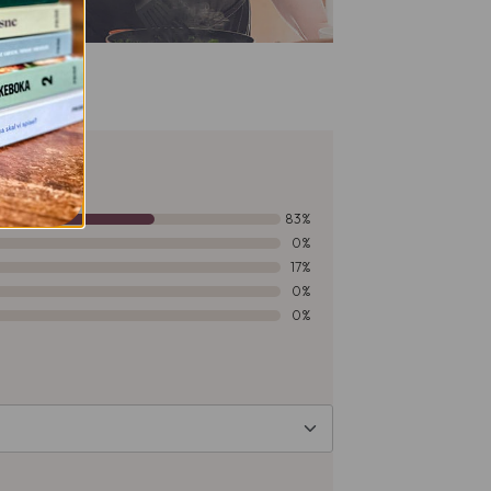
83%
0%
17%
0%
0%