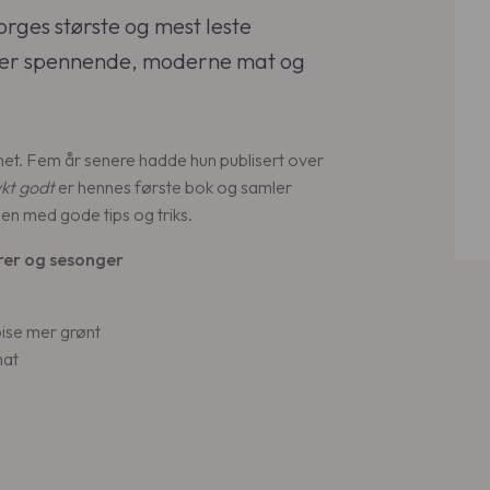
orges største og mest leste
n er spennende, moderne mat og
et. Fem år senere hadde hun publisert over
kt godt
er hennes første bok og samler
n med gode tips og triks.
rer og sesonger
pise mer grønt
mat