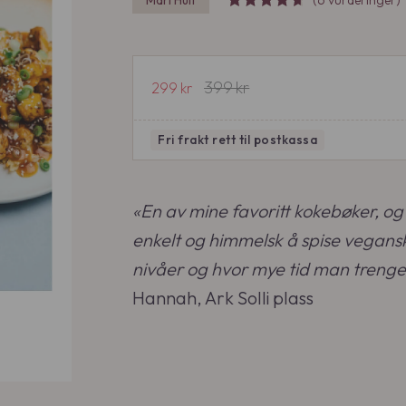
Mari Hult
(6 vurderinger)
399
kr
O
N
299
kr
p
å
p
v
Fri frakt
rett til postkassa
r
æ
i
r
n
e
«En av mine favoritt kokebøker, og
n
n
enkelt og himmelsk å spise vegans
e
d
nivåer og hvor mye tid man trenge
l
e
i
p
Hannah, Ark Solli plass
g
r
p
i
r
s
i
e
s
r