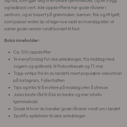
og råd, som gjør deg til en bedre hjemmekokk, og en trygg
k
og laidback vert. Alle oppskriftene har gode råvarer i
r
sentrum, og er basert på grønnsaker, bønner, fisk og litt kjøtt,
.
som passer enten du vil lage noe raskt en hverdag eller vil
samle gode venner rundt bordet til fest.
Boka inneholder:
Ca. 100 oppskrifter
14 menyforslag for uke anledninger, fra middag med
svigers og spillkveld, til frokostbesøk og 17. mai
Topp vintips fra én av landets mest populære vinkontoer
på Instagram, Fyllechatten
Tips og triks til å invitere på middag uten å stresse
Julies beste råd til å bli en bedre og mer intuitiv
hjemmekokk
Guide til hvor du handler gode råvarer rundt om i landet
Spotify-spillelister til ulike anledninger