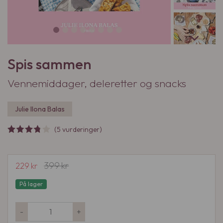
Spis sammen
Vennemiddager, deleretter og snacks
Julie Ilona Balas
(5 vurderinger)
399
kr
O
N
229
kr
p
å
På lager
p
v
r
æ
S
-
+
i
r
p