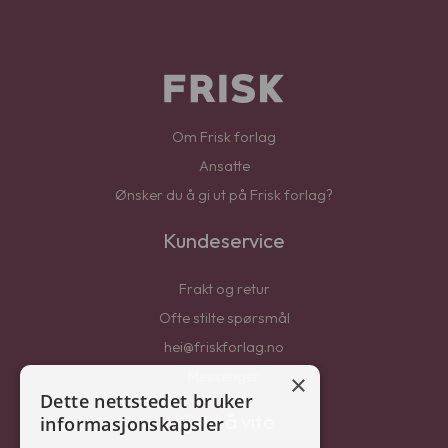
Om Frisk forlag
Ansatte
Ønsker du å gi ut på Frisk forlag?
Kundeservice
Frakt og retur
Ofte stilte spørsmål
hei@friskforlag.no
Messenger
×
Dette nettstedet bruker
Kjekt å vite
informasjonskapsler