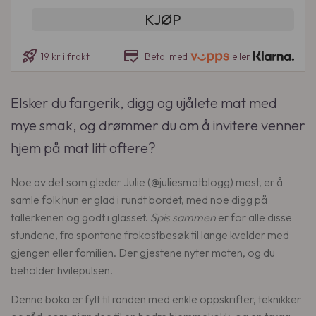
n
e
i
KJØP
n
n
s
e
d
s
rocket_launch
credit_score
19 kr i frakt
Betal med
eller
l
e
a
i
p
m
g
r
Elsker du fargerik, digg og ujålete mat med
m
p
i
e
mye smak, og drømmer du om å invitere venner
r
s
n
hjem på mat litt oftere?
i
e
a
s
r
n
Noe av det som gleder Julie (@juliesmatblogg) mest, er å
v
:
t
samle folk hun er glad i rundt bordet, med noe digg på
a
2
a
tallerkenen og godt i glasset.
Spis sammen
er for alle disse
r
2
l
stundene, fra spontane frokostbesøk til lange kvelder med
:
9
l
gjengen eller familien. Der gjestene nyter maten, og du
3
beholder hvilepulsen.
9
k
9
r
Denne boka er fylt til randen med enkle oppskrifter, teknikker
.