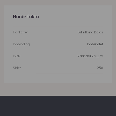
Harde fakta
Julie Ilona Balas
Forfatter
Innbundet
Innbinding
9788284370279
ISBN
256
Sider