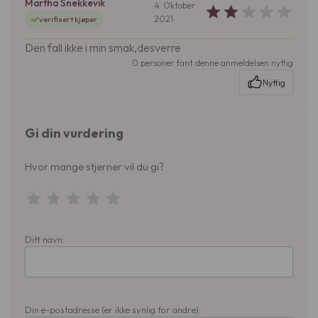
Martha Snekkevik
4. Oktober
2021
verifisert kjøper
Den fall ikke i min smak,desverre
0 personer fant denne anmeldelsen nyttig
Nyttig
Gi din vurdering
Hvor mange stjerner vil du gi?
Ditt navn:
Din e-postadresse (er ikke synlig for andre):