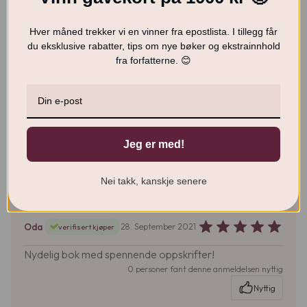
Hver måned trekker vi en vinner fra epostlista. I tillegg får
du eksklusive rabatter, tips om nye bøker og ekstrainnhold
Sorter
fra forfatterne. 😊
Standard
etter:
Tove
1. Oktober 2021
verifisert kjøper
Lekker kokebok! Masse gode kjøkkentips og spillelister i
tillegg til de deilige oppskriftene. En nytelse å bla i :-)
Jeg er med!
0 personer fant denne anmeldelsen nyttig
Nyttig
Nei takk, kanskje senere
Oda
28. September 2021
verifisert kjøper
Nydelig bok med spennende oppskrifter!
0 personer fant denne anmeldelsen nyttig
Nyttig