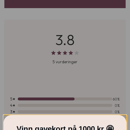
3.8
5 vurderinger
5
60%
4
0%
3
0%
40
2
%
Vinn gavekort på 1000 kr 🤩
1
0%