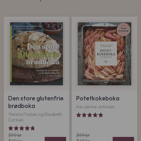
Den store glutenfrie
Potetkokeboka
brødboka
Ina-Janine Johnsen
Yiannis Filolias og Elisabeth
Carlsen
O
O
399
kr
399
kr
N
p
N
p