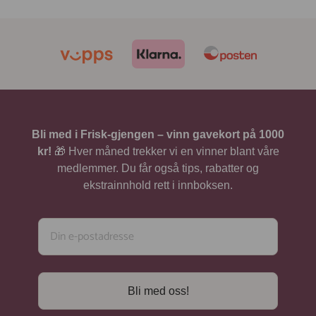
æ
i
æ
i
.
.
r
n
r
n
e
n
e
n
n
e
n
e
d
l
d
l
e
i
e
i
p
g
p
g
r
p
r
p
i
r
i
r
s
i
s
i
Bli med i Frisk-gjengen – vinn gavekort på 1000
e
s
e
s
r
v
r
v
kr!
🎁 Hver måned trekker vi en vinner blant våre
:
a
:
a
medlemmer. Du får også tips, rabatter og
3
r
2
r
ekstrainnhold rett i innboksen.
4
:
2
:
9
3
9
3
9
9
k
9
k
9
r
r
.
k
.
k
r
r
.
.
Bli med oss!