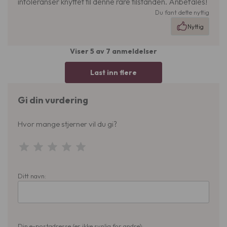
intoleranser knyttet til denne rare tilstanden. Anbefales!
Du fant dette nyttig
Nyttig
Viser 5 av 7 anmeldelser
Last inn flere
Gi din vurdering
Hvor mange stjerner vil du gi?
Ditt navn:
Din e-postadresse (er ikke synlig for andre):