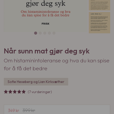
Når sunn mat gjør deg syk
Om histaminintoleranse og hva du kan spise
for å få det bedre
Sofie Hexeberg og Lian Kirksæther
(7 vurderinger)
399
kr
O
N
349
kr