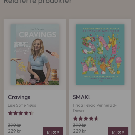
Relaterte produkter
Cravings
SMAK!
Lise Sofie Nøss
Frida Felicia Vennerød-
Diesen
O
O
399
kr
399
kr
N
p
N
p
229
kr
229
kr
KJØP
KJØP