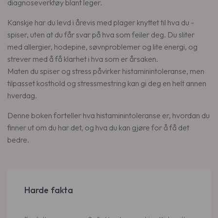
diagnoseverktøy blant leger.
s
3
y
9
k
Kanskje har du levd i årevis med plager knyttet til hva du ­
k
9
r
spiser, uten at du får svar på hva som feiler deg. Du sliter
a
.
med allergier, hode­pine, søvnproblemer og lite energi, og
n
k
strever med å få klarhet i hva som er årsaken.
t
r
Maten du spiser og stress påvirker histaminintoleranse, men
a
.
tilpasset kosthold og stressmestring kan gi deg en helt annen
l
hverdag.
l
Denne boken forteller hva histaminintoleranse er, hvordan du
finner ut om du har det, og hva du kan gjøre for å få det
bedre.
Harde fakta