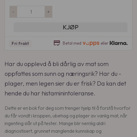
p
å
N
p
v
-
+
å
r
æ
r
i
r
KJØP
s
n
e
u
n
n
credit_score
Betal med
eller
Fri frakt
n
e
d
n
l
e
m
Har du opplevd å bli dårlig av mat som
i
p
a
g
r
oppfattes som sunn og næringsrik? Har du ­
t
p
i
plager, men ­legen sier du er frisk? Da kan det
g
r
s
hende du har histaminintoleranse.
j
i
e
ø
s
r
Dette er en bok for deg som trenger hjelp til å forstå hvorfor
r
v
:
du får vondt i kroppen, ubehag og plager av vanlig mat, når
d
a
3
ingenting slår ut på tester. Mange blir nemlig aldri
e
r
4
diagnostisert, grunnet manglende kunnskap og
g
:
9