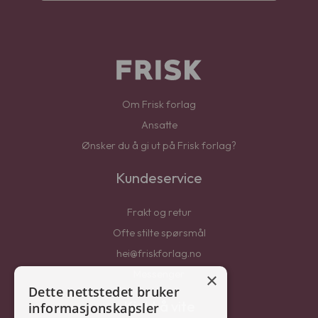
Om Frisk forlag
Ansatte
Ønsker du å gi ut på Frisk forlag?
Kundeservice
Frakt og retur
Ofte stilte spørsmål
hei@friskforlag.no
Messenger
×
Dette nettstedet bruker
Kjekt å vite
informasjonskapsler