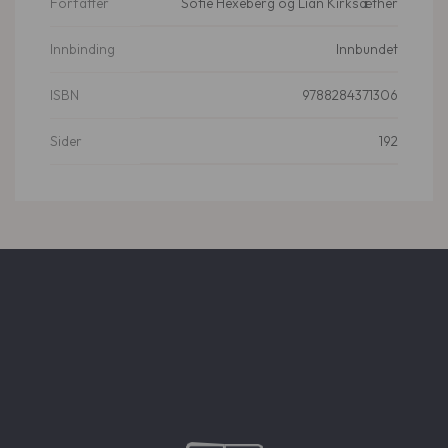
Sofie Hexeberg og Lian Kirksæther
Forfatter
Innbundet
Innbinding
9788284371306
ISBN
192
Sider