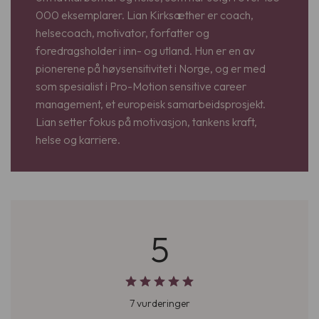
000 eksemplarer. Lian Kirksæther er coach,
helsecoach, motivator, forfatter og
foredragsholder i inn- og utland. Hun er en av
pionerene på høysensitivitet i Norge, og er med
som spesialist i Pro-Motion sensitive career
management, et europeisk samarbeidsprosjekt.
Lian setter fokus på motivasjon, tankens kraft,
helse og karriere.
5
7 vurderinger