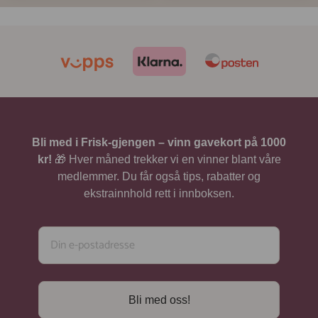
æ
i
æ
i
r
n
r
n
e
n
e
n
n
e
n
e
d
l
d
l
e
i
e
i
p
g
p
g
r
p
r
p
i
r
i
r
s
i
s
i
Bli med i Frisk-gjengen – vinn gavekort på 1000
e
s
e
s
r
v
r
v
kr!
🎁 Hver måned trekker vi en vinner blant våre
:
a
:
a
medlemmer. Du får også tips, rabatter og
3
r
3
r
ekstrainnhold rett i innboksen.
4
:
4
:
9
3
9
3
9
9
k
9
k
9
r
r
.
k
.
k
r
r
.
.
Bli med oss!