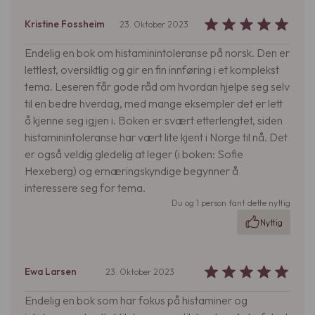
Kristine Fossheim
23. Oktober 2023
Endelig en bok om histaminintoleranse på norsk. Den er
lettlest, oversiktlig og gir en fin innføring i et komplekst
tema. Leseren får gode råd om hvordan hjelpe seg selv
til en bedre hverdag, med mange eksempler det er lett
å kjenne seg igjen i. Boken er svært etterlengtet, siden
histaminintoleranse har vært lite kjent i Norge til nå. Det
er også veldig gledelig at leger (i boken: Sofie
Hexeberg) og ernæringskyndige begynner å
interessere seg for tema.
Du og 1 person fant dette nyttig
Nyttig
Ewa Larsen
23. Oktober 2023
Endelig en bok som har fokus på histaminer og