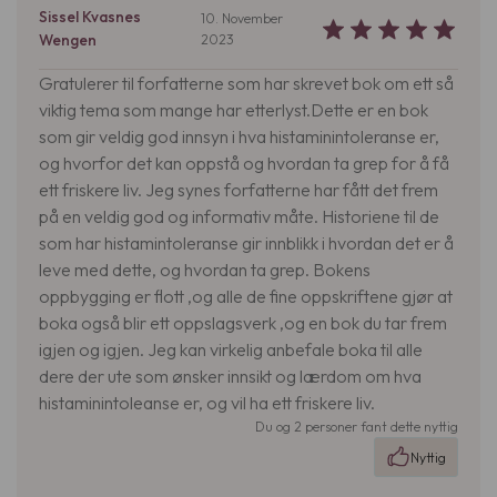
Sissel Kvasnes
10. November
Wengen
2023
Gratulerer til forfatterne som har skrevet bok om ett så
viktig tema som mange har etterlyst.Dette er en bok
som gir veldig god innsyn i hva histaminintoleranse er,
og hvorfor det kan oppstå og hvordan ta grep for å få
ett friskere liv. Jeg synes forfatterne har fått det frem
på en veldig god og informativ måte. Historiene til de
som har histamintoleranse gir innblikk i hvordan det er å
leve med dette, og hvordan ta grep. Bokens
oppbygging er flott ,og alle de fine oppskriftene gjør at
boka også blir ett oppslagsverk ,og en bok du tar frem
igjen og igjen. Jeg kan virkelig anbefale boka til alle
dere der ute som ønsker innsikt og lærdom om hva
histaminintoleanse er, og vil ha ett friskere liv.
Du og 2 personer fant dette nyttig
Nyttig