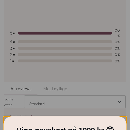
100
5
%
4
0%
3
0%
2
0%
1
0%
All reviews
Mest nyttige
Sorter
Standard
etter:
Lisbeth Anderson
19. Mai
2026
verifisert kjøper