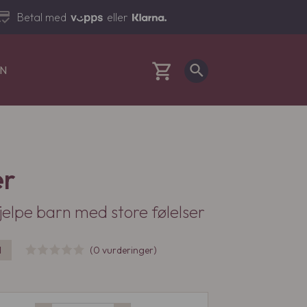
dit_score
Betal med
eller
shopping_cart
search
EN
Cart
er
hjelpe barn med store følelser
l
(0 vurderinger)