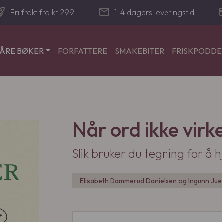
_launch
mail
cre
Fri frakt fra kr 299
1-4 dagers leveringstid
ÅRE BØKER
FORFATTERE
SMAKEBITER
FRISKPODD
Når ord ikke virk
Slik bruker du tegning for å 
Elisabeth Dammerud Danielsen og Ingunn Jue