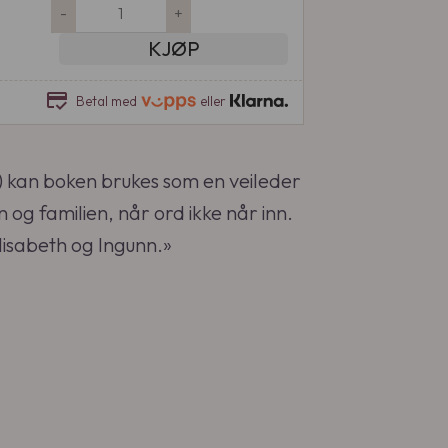
N
-
+
å
KJØP
r
o
credit_score
Betal med
eller
r
d
i
kan boken brukes som en veileder
k
k
og familien, når ord ikke når inn.
e
Elisabeth og Ingunn.»
v
i
r
k
e
r
a
n