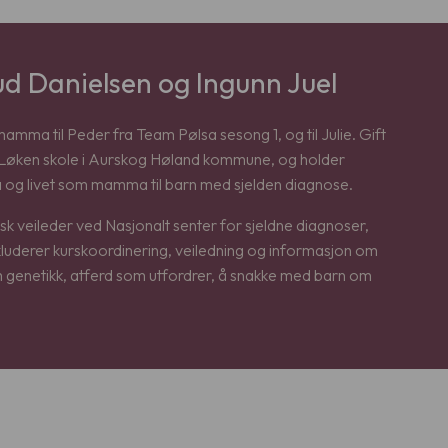
 Danielsen og Ingunn Juel
ma til Peder fra Team Pølsa sesong 1, og til Julie. Gift
Løken skole i Aurskog Høland kommune, og holder
 og livet som mamma til barn med sjelden diagnose.
sk veileder ved Nasjonalt senter for sjeldne diagnoser,
uderer kurskoordinering, veiledning og informasjon om
m genetikk, atferd som utfordrer, å snakke med barn om