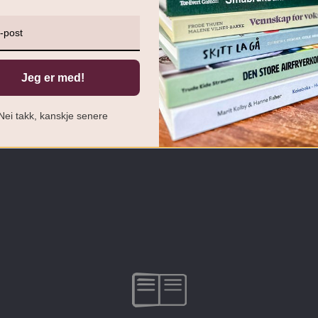
nsett alder og utfordringer.
Jeg er med!
Nei takk, kanskje senere