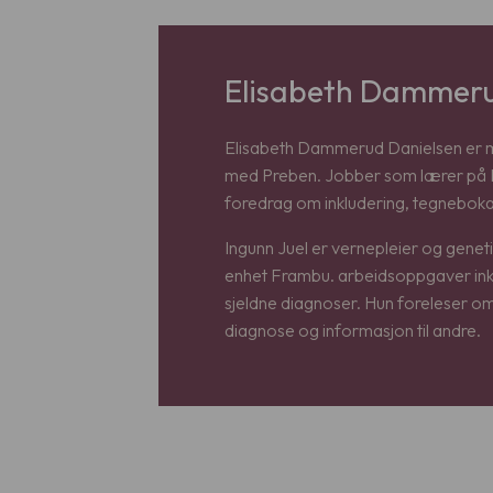
Elisabeth Dammerud
Elisabeth Dammerud Danielsen er mam
med Preben. Jobber som lærer på 
foredrag om inkludering, tegneboka
Ingunn Juel er vernepleier og geneti
enhet Frambu. arbeidsoppgaver inkl
sjeldne diagnoser. Hun foreleser o
diagnose og informasjon til andre.