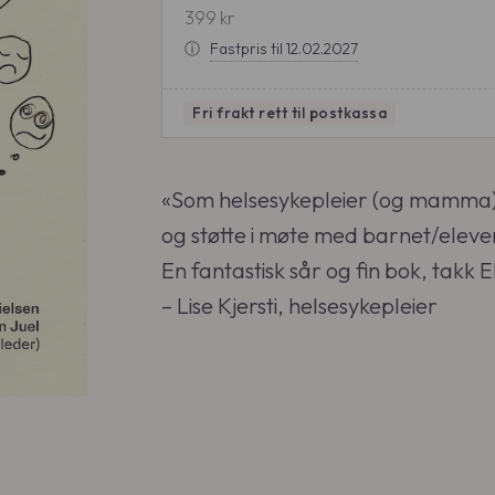
399
kr
ⓘ
Fastpris til 12.02.2027
Fri frakt
rett til postkassa
«Som helsesykepleier (og mamma) 
og støtte i møte med barnet/eleven 
En fantastisk sår og fin bok, takk 
– Lise Kjersti, helsesykepleier