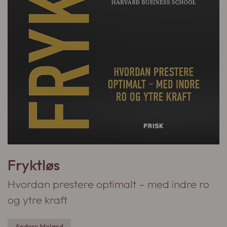
Fryktløs
Hvordan prestere optimalt – med indre ro
og ytre kraft
Anders Meland