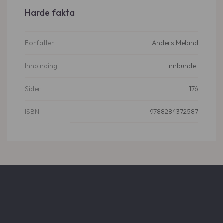
Harde fakta
Anders Meland
Forfatter
Innbundet
Innbinding
176
Sider
9788284372587
ISBN