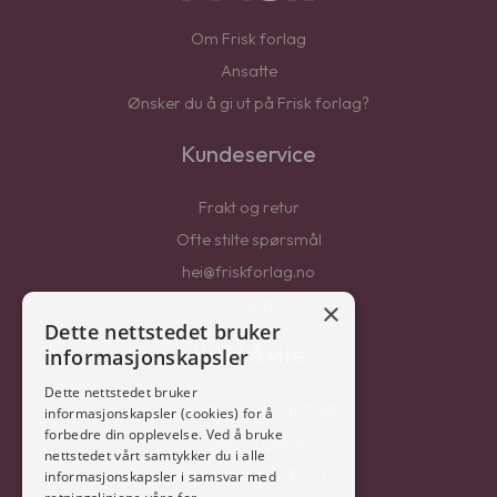
Om Frisk forlag
Ansatte
Ønsker du å gi ut på Frisk forlag?
Kundeservice
Frakt og retur
Ofte stilte spørsmål
hei@friskforlag.no
Messenger
×
Dette nettstedet bruker
Kjekt å vite
informasjonskapsler
Dette nettstedet bruker
Bli en del av Frisk-gjengen
informasjonskapsler (cookies) for å
forbedre din opplevelse. Ved å bruke
Salgsbetingelser
nettstedet vårt samtykker du i alle
Personvernerklæring
informasjonskapsler i samsvar med