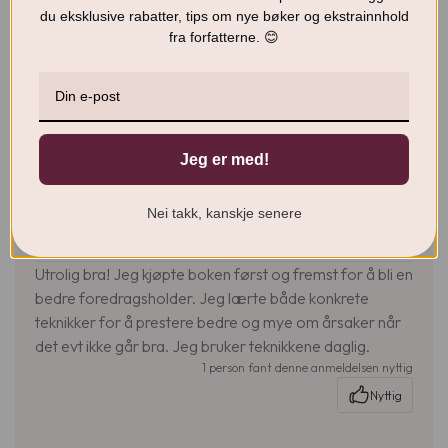
4
8%
du eksklusive rabatter, tips om nye bøker og ekstrainnhold
3
8%
fra forfatterne. 😊
2
0%
1
0%
Jeg er med!
Sorter
Standard
etter:
Nei takk, kanskje senere
Anonym
7. April 2026
Utrolig bra! Jeg kjøpte boken først og fremst for å bli en
bedre foredragsholder. Jeg lærte både konkrete
teknikker for å prestere bedre og mye om årsaker når
det evt ikke går bra. Jeg bruker teknikkene daglig.
1 person fant denne anmeldelsen nyttig
Nyttig