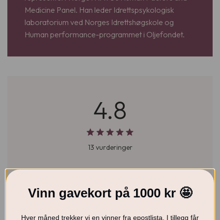
Medicine Panel. Han leder Idrettspsykologisk
laboratorium ved Norges Idrettshøgskole og
Human performance-programmet i Oljefondet.
4.8
13 vurderinger
Vinn gavekort på 1000 kr 🤩
5
85%
Hver måned trekker vi en vinner fra epostlista. I tillegg får