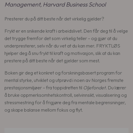
l
Management, Harvard Business School
l
Presterer du på ditt beste når det virkelig gjelder?
Frykt er en snikende kraft i arbeidslivet. Den får deg til å velge
det trygge fremfor det som virkelig teller – og gjør at du
underpresterer, selv når du vet at du kan mer. FRYKTLØS
hjelper deg å snu frykt til kraft og motivasjon, slik at du kan
prestere på ditt beste når det gjelder som mest.
Boken gir deg et konkret og forskningsbasert program for
mental styrke, utviklet og utprøvd i noen av Norges fremste
prestasjonsmiljøer – fra toppidretten til
Oljefondet
. Du lærer
å bruke oppmerksomhetskontroll, selvinnsikt, visualisering og
stressmestring for å frigjøre deg fra mentale begrensninger,
og skape balanse mellom fokus og flyt.