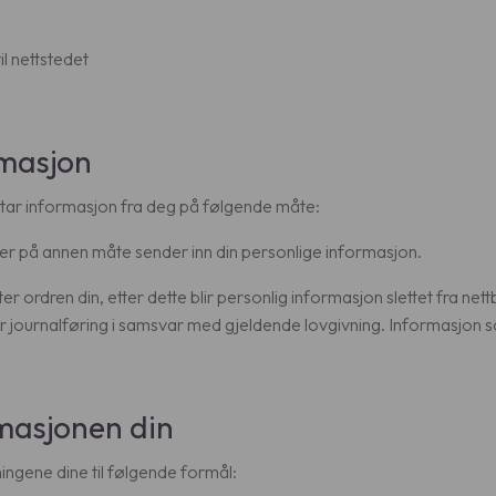
il nettstedet
rmasjon
ttar informasjon fra deg på følgende måte:
eller på annen måte sender inn din personlige informasjon.
etter ordren din, etter dette blir personlig informasjon slettet fra net
r journalføring i samsvar med gjeldende lovgivning. Informasjon so
masjonen din
ingene dine til følgende formål: