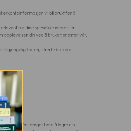
erkontoinformasjon vil bli brukt for å
relevant for dine spesifikke interesser.
m opplevelsen din ved å bruke tjenesten vår,
r tilgjengelig for registrerte brukere.
tykke.
en din til. De trenger bare å lagre din