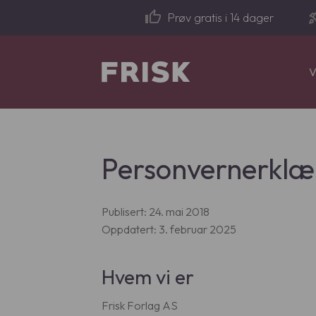
thumb_up
rocket
Prøv gratis i 14 dager
V
P
r
o
d
Personvernerklæ
u
c
t
s
Publisert: 24. mai 2018
s
e
Oppdatert: 3. februar 2025
a
r
c
h
Hvem vi er
Frisk Forlag AS