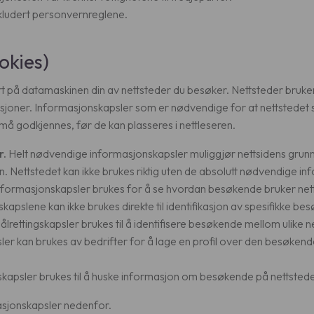
kludert personvernreglene.
okies)
rt på datamaskinen din av nettsteder du besøker. Nettsteder bruke
nksjoner. Informasjonskapsler som er nødvendige for at nettstedet 
 må godkjennes, før de kan plasseres i nettleseren.
r.
Helt nødvendige informasjonskapsler muliggjør nettsidens grun
. Nettstedet kan ikke brukes riktig uten de absolutt nødvendige i
formasjonskapsler brukes for å se hvordan besøkende bruker netts
apslene kan ikke brukes direkte til identifikasjon av spesifikke be
lrettingskapsler brukes til å identifisere besøkende mellom ulike ne
er kan brukes av bedrifter for å lage en profil over den besøkende
kapsler brukes til å huske informasjon om besøkende på nettstedet, 
masjonskapsler nedenfor.