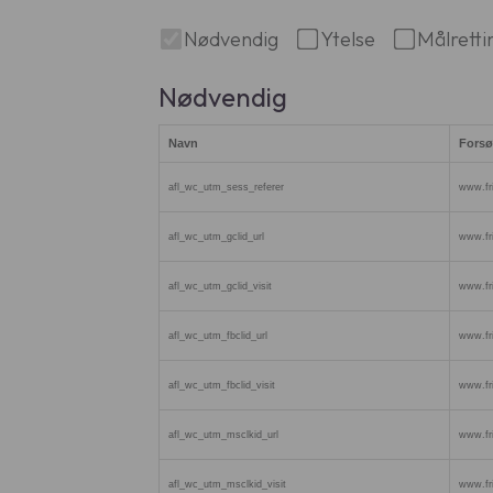
Nødvendig
Ytelse
Målretti
Nødvendig
Navn
Forsø
afl_wc_utm_sess_referer
www.fri
afl_wc_utm_gclid_url
www.fri
afl_wc_utm_gclid_visit
www.fri
afl_wc_utm_fbclid_url
www.fri
afl_wc_utm_fbclid_visit
www.fri
afl_wc_utm_msclkid_url
www.fri
afl_wc_utm_msclkid_visit
www.fri