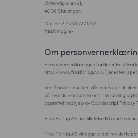
Østervågkaien 21,
4006 Stavanger.
Org. nr: 917 758 727 MVA.
friskforlag.no
Om personvernerklæri
Personvernerklæringen forklarer Frisk Forlag 
https://www.friskforlag.no («Tjenesten») pe
Ved å bruke tjenesten vår samtykker du til 
vår hvis du ikke samtykker til innsamling o
opprettet ved hjelp av Cookiescript Privacy 
Frisk Forlag AS har tillatelse til å endre de
Frisk Forlag AS vil legge ut den reviderte p