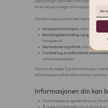
opplysninger i perioden som utleveres når de
bruke din personlige informasjon med unntak
Din informasjon kan bli delt med en tredjepar
Analyseinformasjon.
Informasjonen di
Betalingsbehandling og gjenoppretti
forespørsel.
Markedsføringstiltak.
Informasjonen d
Forbedring av målrettede annonsek
annonsekampanjer.
Dersom du velger å gi slik informasjon ved reg
informasjonen på en måte som er i samsva
Informasjonen din kan bli
Overholdelse av gjeldende lover, forskrif
Å svare på påstander om at din bruk av tj