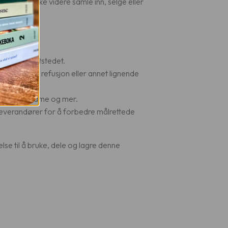
en skal ikke videre samle inn, selge eller
fikk på nettstedet.
ger ved kjøp, refusjon eller annet lignende
føring, reklame og mer.
everandører for å forbedre målrettede
lse til å bruke, dele og lagre denne