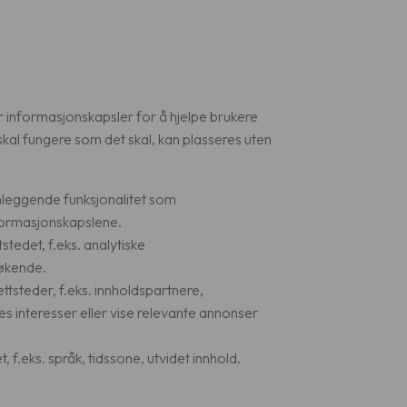
r informasjonskapsler for å hjelpe brukere
skal fungere som det skal, kan plasseres uten
nleggende funksjonalitet som
nformasjonskapslene.
tedet, f.eks. analytiske
søkende.
ttsteder, f.eks. innholdspartnere,
s interesser eller vise relevante annonser
f.eks. språk, tidssone, utvidet innhold.