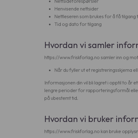
Nettsideforespørsler
Henvisende nettsider
Nettleseren som brukes for å få tilgang t
Tid og dato for tilgang
Hvordan vi samler info
https://www.friskforlag.no samler inn og mo
Når du fyller ut et registreringsskjema 
Informasjonen din vil bli lagret i opptil to år 
lengre perioder for rapporteringsformål elle
på ubestemt tid.
Hvordan vi bruker infor
https://www.friskforlag.no kan bruke opplysn