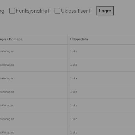
ng
Funksjonalitet
Uklassifisert
Lagre
rger / Domene
Utløpsdato
skforlag.no
1 uke
skforlag.no
1 uke
skforlag.no
1 uke
skforlag.no
1 uke
skforlag.no
1 uke
skforlag.no
1 uke
skforlag.no
1 uke