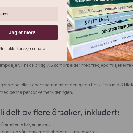
 aktuelle opplysningene etterspørres. Tredjepartstjenesteleverandør
 av det som er nødvendig for å utføre det angitte formålet.
t av årsaker som inkluderer:
Jeg er med!
n kan deles med online analyseverktøy for å spore og analysere tra
ngstjenester.
Informasjonen din vil bli brukt til å behandle betalin
Nei takk, kanskje senere
in vil bli brukt til å generere og sende nyhetsbrev, e-postmarkeds
ampanjer.
Frisk Forlag AS samarbeider med tredjeparts tjenestel
istrering eller i andre sammenhenger, gir du Frisk Forlag AS tillate
r med denne personvernerklæringen.
 delt av flere årsaker, inkludert:
ter eller rettskjennelser.
enesten vår krenker rettighetene til tredjeparter.