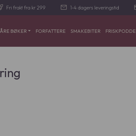
_launch
mail
cre
Fri frakt fra kr 299
1-4 dagers leveringstid
ÅRE BØKER
FORFATTERE
SMAKEBITER
FRISKPODD
ring