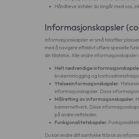
Håndheve avtaler du inngår med oss, in
Informasjonskapsler (co
Informasjonskapsler er små tekstfiler plasse
med å navigere effektivt utføre spesielle fu
din tillatelse. Alle andre informasjonskapsler
Helt nødvendige informasjonskapsle
brukerinnlogging og kontoadministrasjon
Ytelsesinformasjonskapsler.
Ytelsesin
informasjonskapsler. Disse informasjonsk
Målretting av informasjonskapsler.
Må
bannernettverk. Disse informasjonskapsl
på andre nettsteder.
Funksjonalitetskapsler.
Funksjonalitets
Du kan endre ditt samtykke til bruk av infor