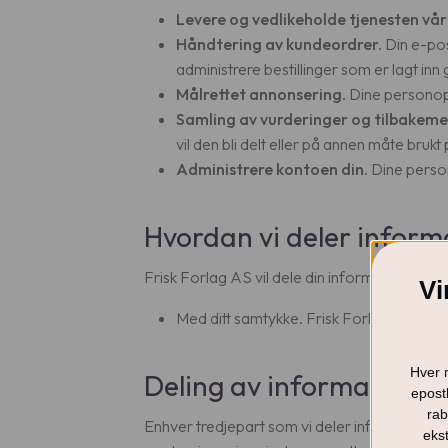
L
evere og vedlikeholde tjenesten vår
Håndtering av kundeordrer.
Din e-pos
administrere bestillinger som er lagt inn
Målrettet annonsering.
Dine personoppl
Samling av vurderinger og tilbakeme
vil den bli delt eller på annen måte brukt
Administrere kontoen din.
Dine persono
Hvordan vi deler inform
Frisk Forlag AS vil dele din informasjon når d
Vi
Med ditt samtykke. Frisk Forlag AS vil de
Hver 
Deling av informasjon m
epostl
rab
Enhver tredjepart som vi deler informasjonen 
ekst