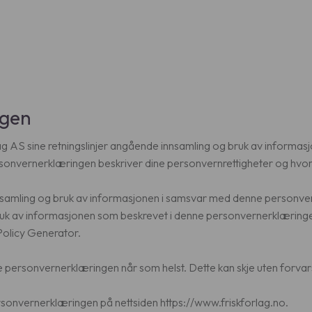
ngen
AS sine retningslinjer angående innsamling og bruk av informasjone
rsonvernerklæringen beskriver dine personvernrettigheter og hvord
innsamling og bruk av informasjonen i samsvar med denne personver
g bruk av informasjonen som beskrevet i denne personvernerklæring
Policy Generator.
nne personvernerklæringen når som helst. Dette kan skje uten forvar
ersonvernerklæringen på nettsiden https://www.friskforlag.no.