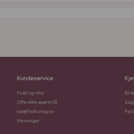
Kundeservice
Kje
Frakt og retur
Bli 
Ofte stilte spørsmål
Salg
hei@friskforlag.no
Pers
Messenger