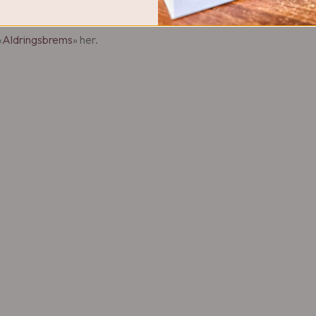
en fornuftig synsvinkel på et tema som fort blir misforstått av ma
«
Aldringsbrems
» her.