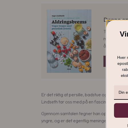
Denne ep
Tenk om du k
Vi
muskelmasse 
å bremse ald
Hver 
LES MER
epostl
rab
ekst
Er det riktig at persille, badstue og kalde b
Lindseth tar oss med på en fascinerende sam
Gjennom samtalen tegner han opp et detaljert
yngre, og er det egentlig meningen at vi ska