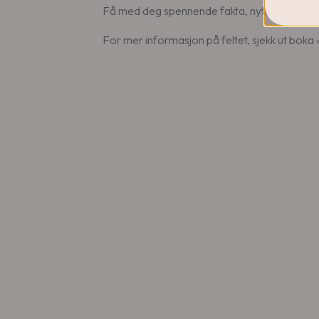
Få med deg spennende fakta, nyttige tips og 
For mer informasjon på feltet, sjekk ut boka 