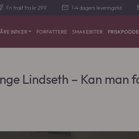
_launch
mail
cre
Fri frakt fra kr 299
1-4 dagers leveringstid
ÅRE BØKER
FORFATTERE
SMAKEBITER
FRISKPODD
Inge Lindseth – Kan man f