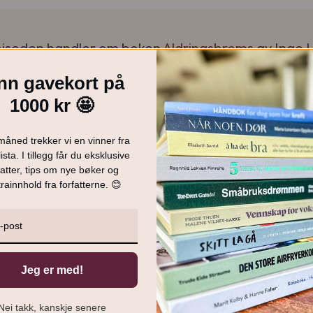
isoden handler om boken
Aldringsbrems
av Inge 
unne holde kroppen ung, selv om årene går, og dermed utsette al
nn gavekort på
og vitalitet? Per i dag er det ikke mulig å stoppe aldringen, men v
1000 kr 🤩
ringprosessen utover en generelt sunn livsstil.
måned trekker vi en vinner fra
ista. I tillegg får du eksklusive
atter, tips om nye bøker og
rainnhold fra forfatterne. 😊
ad faktisk kan reversere biologisk alder? Klinisk ernæringsfysiolog 
tale om kropp og aldring.
Jeg er med!
 og oversiktlig bilde over hvordan tingene henger sammen, for er d
l tukle med biologien på denne måten?
Nei takk, kanskje senere