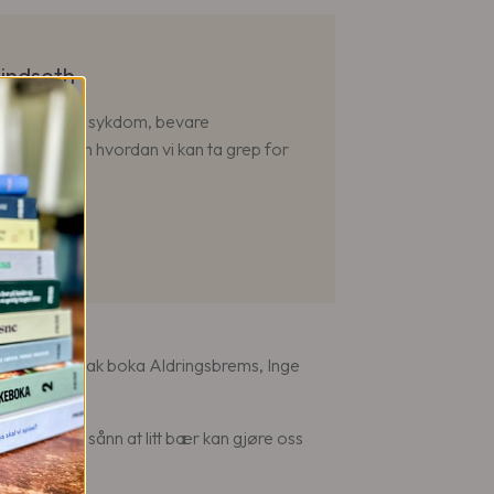
Lindseth
dersrelatert sykdom, bevare
i vet mye om hvordan vi kan ta grep for
og forfatter bak boka Aldringsbrems, Inge
et faktisk sånn at litt bær kan gjøre oss