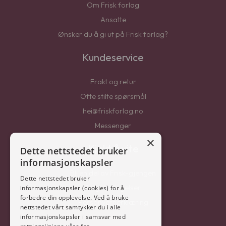
Om Frisk forlag
Ansatte
Ønsker du å gi ut på Frisk forlag?
Kundeservice
Frakt og retur
Ofte stilte spørsmål
hei@friskforlag.no
Messenger
×
Kjekt å vite
Dette nettstedet bruker
informasjonskapsler
Bli en del av Frisk-gjengen
Dette nettstedet bruker
Salgsbetingelser
informasjonskapsler (cookies) for å
forbedre din opplevelse. Ved å bruke
Personvernerklæring
nettstedet vårt samtykker du i alle
informasjonskapsler i samsvar med