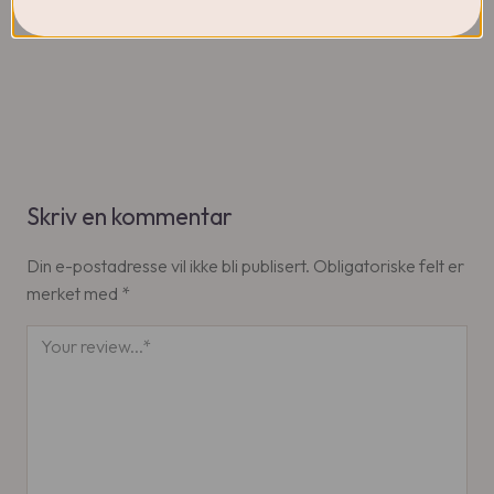
Skriv en kommentar
Din e-postadresse vil ikke bli publisert.
Obligatoriske felt er
merket med
*