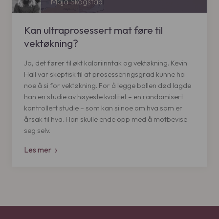
Maja Skogstad
.
Kan ultraprosessert mat føre til
vektøkning?
Ja, det fører til økt kaloriinntak og vektøkning. Kevin
Hall var skeptisk til at prosesseringsgrad kunne ha
noe å si for vektøkning. For å legge ballen død lagde
han en studie av høyeste kvalitet – en randomisert
kontrollert studie – som kan si noe om hva som er
årsak til hva. Han skulle ende opp med å motbevise
seg selv.
Les mer