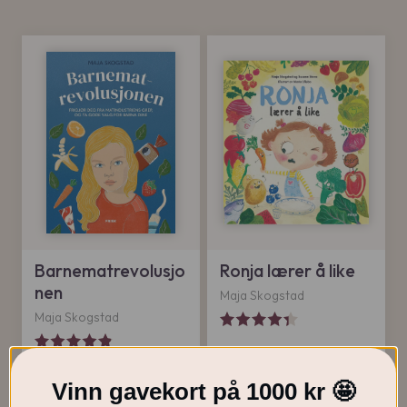
Barnematrevolusjo
Ronja lærer å like
nen
Maja Skogstad
Maja Skogstad
399
kr
KJØP
KJØP
Vinn gavekort på 1000 kr 🤩
O
N
349
kr
299
kr