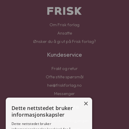
Om Frisk forlag
Ansatte
Ønsker du å gi ut på Frisk forlag?
Kundeservice
Frakt og retur
Ofte stilte spørsmål
hei@friskforlag.no
Messenger
×
Kjekt å vite
Dette nettstedet bruker
informasjonskapsler
Bli en del av Frisk-gjengen
Dette nettstedet bruker