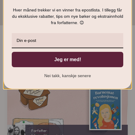
p
å
p
v
Hver måned trekker vi en vinner fra epostlista. I tillegg får
r
æ
du eksklusive rabatter, tips om nye bøker og ekstrainnhold
i
r
fra forfatterne. 😊
n
e
n
n
e
d
l
e
Smakebiter
i
p
g
r
p
i
Jeg er med!
r
s
i
e
s
r
Nei takk, kanskje senere
v
:
a
3
r
4
:
9
3
9
k
9
r
.
k
r