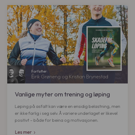
r
s
i
e
s
r
v
:
a
3
r
4
:
9
3
9
k
9
r
.
k
r
Eirik Grøneng og Kristian Brynestad
.
Vanlige myter om trening og løping
Løping på asfalt kan være en ensidig belastning, men
er ikke farlig i seg selv. Å variere underlaget er likevel
positivt – både for beina og motivasjonen.
Les mer