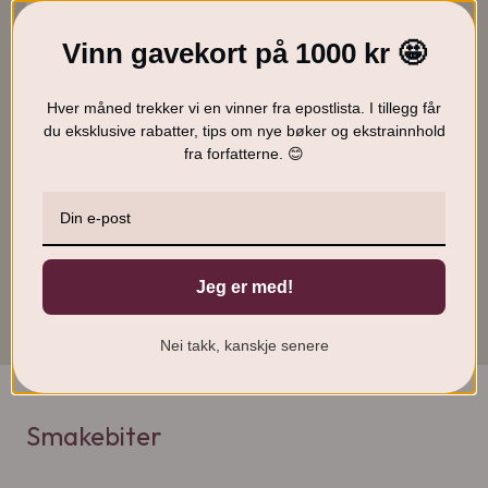
Vinn gavekort på 1000 kr 🤩
Hver måned trekker vi en vinner fra epostlista. I tillegg får
Skadefri løping
du eksklusive rabatter, tips om nye bøker og ekstrainnhold
Eirik Grøneng og Kristian
fra forfatterne. 😊
Brynestad
399
kr
KJØP
O
N
349
kr
p
å
Jeg er med!
p
v
r
æ
i
r
Nei takk, kanskje senere
n
e
n
n
e
d
l
e
Smakebiter
i
p
g
r
p
i