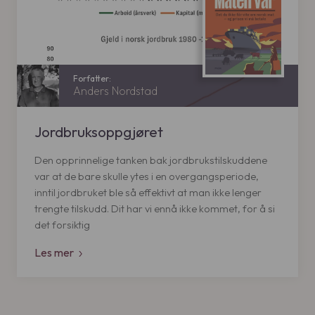
:
9
3
9
k
9
r
.
k
r
Anders Nordstad
.
Jordbruksoppgjøret
Den opprinnelige tanken bak jordbrukstilskuddene
var at de bare skulle ytes i en overgangsperiode,
inntil jordbruket ble så effektivt at man ikke lenger
trengte tilskudd. Dit har vi ennå ikke kommet, for å si
det forsiktig
Les mer