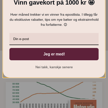
Vinn gavekort på 1000 kr 🤩
Anders Nordstad
Hver måned trekker vi en vinner fra epostlista. I tillegg får
du eksklusive rabatter, tips om nye bøker og ekstrainnhold
399
kr
KJØP
fra forfatterne. 😊
O
N
349
kr
p
å
p
v
r
æ
i
r
n
e
n
n
Jeg er med!
e
d
l
e
Smakebiter
Nei takk, kanskje senere
i
p
g
r
p
i
r
s
i
e
s
r
v
:
a
3
r
4