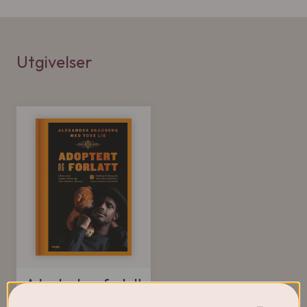
Utgivelser
Adoptert og forlatt
Alexander Skadberg og