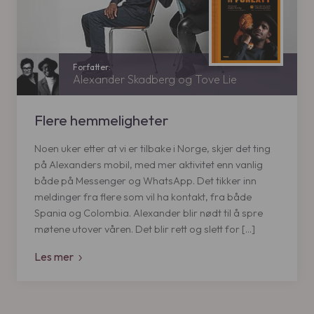
3
9
k
9
r
.
k
r
Alexander Skadberg og Tove Lie
.
Flere hemmeligheter
Noen uker etter at vi er tilbake i Norge, skjer det ting
på Alexanders mobil, med mer aktivitet enn vanlig
både på Messenger og WhatsApp. Det tikker inn
meldinger fra flere som vil ha kontakt, fra både
Spania og Colombia. Alexander blir nødt til å spre
møtene utover våren. Det blir rett og slett for […]
Les mer