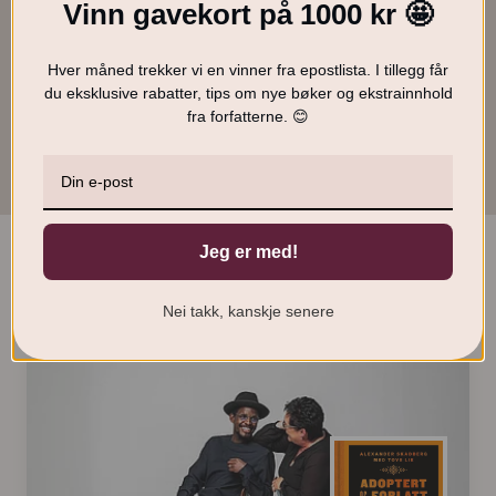
Vinn gavekort på 1000 kr 🤩
Tove Lie
Hver måned trekker vi en vinner fra epostlista. I tillegg får
399
kr
KJØP
du eksklusive rabatter, tips om nye bøker og ekstrainnhold
O
N
229
kr
fra forfatterne. 😊
p
å
p
v
r
æ
i
r
n
e
n
n
e
d
Jeg er med!
l
e
Smakebiter
i
p
g
r
Nei takk, kanskje senere
p
i
r
s
i
e
s
r
v
:
a
2
r
2
:
9