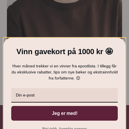
Vinn gavekort på 1000 kr 🤩
Hanna Tobiassen
Hver måned trekker vi en vinner fra epostlista. I tillegg får
du eksklusive rabatter, tips om nye bøker og ekstrainnhold
fra forfatterne. 😊
Administrativ leder
hanna@friskforlag.no
Jeg er med!
Nei takk, kanskje senere