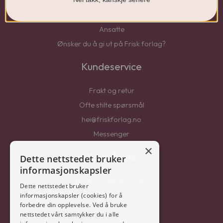
Om Frisk forlag
Ansatte
Ønsker du å gi ut på Frisk forlag?
Kundeservice
Frakt og retur
Ofte stilte spørsmål
hei@friskforlag.no
Messenger
×
Kjekt å vite
Dette nettstedet bruker
informasjonskapsler
Bli en del av Frisk-gjengen
Dette nettstedet bruker
Salgsbetingelser
informasjonskapsler (cookies) for å
forbedre din opplevelse. Ved å bruke
Personvernerklæring
nettstedet vårt samtykker du i alle